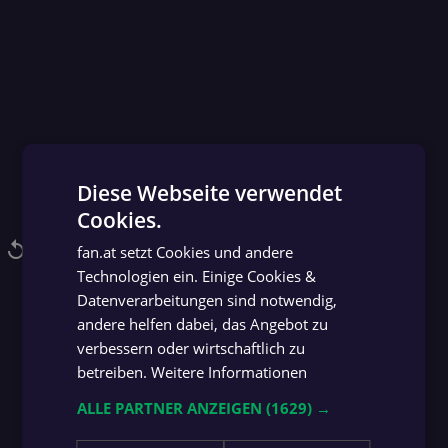
Diese Webseite verwendet
Cookies.
GERMAN
replay
NACHSCHAUEN
fan.at setzt Cookies und andere
GERMAN
Technologien ein. Einige Cookies &
.
03.
.02.
31.01.
17.01.
04.10.
19.09.
05.09.
22.08.
ay
lendar_today
calendar_today
calendar_today
calendar_today
calendar_today
calendar_today
calendar_today
calendar_today
calendar_today
calendar_today
play_circle
play_circle
REPLAY
play_circle
REPLAY
play_circle
REPLAY
play_circle
REPLAY
play_circle
REPLAY
play_circle
REPLAY
play_circle
REPLAY
play_circle
REPLAY
play_circle
REPLAY
play_circle
REPLAY
play_circle
REPLAY
REPLAY
Datenverarbeitungen sind notwendig,
andere helfen dabei, das Angebot zu
verbessern oder wirtschaftlich zu
Mehr Replays
betreiben.
Weitere Informationen
arrow_forward
ALLE PARTNER ANZEIGEN
(1629) →