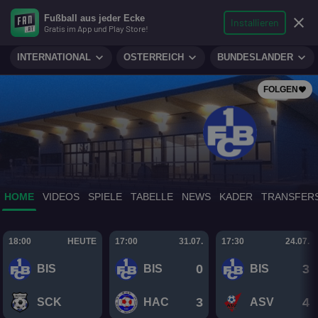
search
micro
person
Fußball aus jeder Ecke
sports_soccer
expand_more
close
FUSSBALL
Installieren
Gratis im App und Play Store!
Suche
Reporter
Login
expand_more
expand_more
expand_more
INTERNATIONAL
ÖSTERREICH
BUNDESLÄNDER
FOLGEN
favorite
HOME
VIDEOS
SPIELE
TABELLE
NEWS
KADER
TRANSFER
18:00
HEUTE
17:00
31.07.
17:30
24.07.
0
3
BIS
BIS
BIS
IHR HABT GEWÄHLT
Das ist die Niederösterreich Elf
3
4
SCK
HAC
ASV