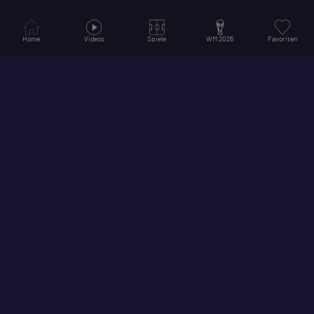
Home
Videos
Spiele
WM 2026
Favoriten
© 2026
Hol dir unsere App für ein noch besseres Erlebnis!
Folge uns auf Social Media